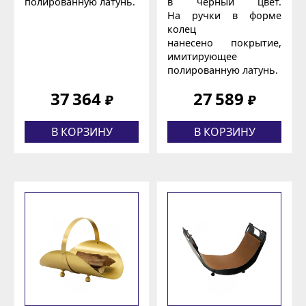
полированную латунь.
в чёрный цвет.
На ручки в форме
колец
нанесено покрытие,
имитирующее
полированную латунь.
37 364
27 589
₽
₽
В КОРЗИНУ
В КОРЗИНУ