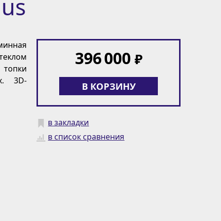
us
минная
396 000
₽
еклом
топки
х. 3D-
В КОРЗИНУ
в закладки
в список сравнения