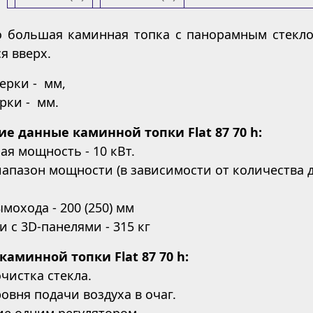
о большая каминная топка с панорамным стекл
я вверх.
ерки - мм,
рки - мм.
ие данные каминной топки Flat 87 70 h:
я мощность - 10 кВт.
апазон мощности (в зависимости от количества др
мохода - 200 (250) мм
и с 3D-панелями - 315 кг
аминной топки Flat 87 70 h:
очистка стекла.
ровня подачи воздуха в очаг.
ие одним регулятором.