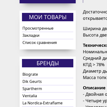
Достаточн
МОИ ТОВАРЫ
открываетс
Просмотренные
Ширина дв
Высота две
Закладки
Список сравнения
Техническ
Номинальна
Средний ди
БРЕНДЫ
КПД > 78%
Диаметр ды
Biograte
Масса топк
Dik Geurts
Описание к
Spartherm
- Двойная 
Ventalia
- Четыре у
La Nordica-Extraflame
- Управлен