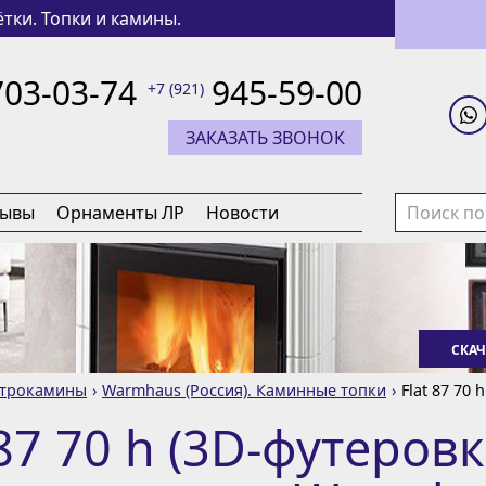
тки. Топки и камины.
703-03-74
945-59-00
+7 (921)
ЗАКАЗАТЬ ЗВОНОК
зывы
Орнаменты ЛР
Новости
СКАЧ
ктрокамины
Warmhaus (Россия). Каминные топки
Flat 87 70 
 87 70 h (3D-футеров