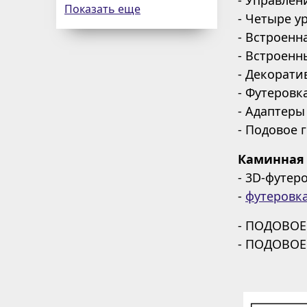
Показать еще
- Четыре у
- Встроенн
- Встроен
- Декорати
- Футеровк
- Адаптеры
- Подовое 
Каминная 
- 3D-футер
-
футеровк
- ПОДОВОЕ 
- ПОДОВОЕ 