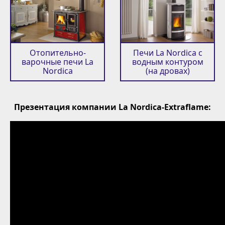
Отопительно-
Печи La Nordica с
варочные печи La
водным контуром
Nordica
(на дровах)
Презентация компании La Nordica-Extraflame: