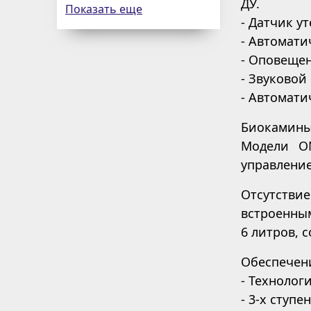
ДУ.
Показать еще
- Датчик у
- Автомати
- Оповеще
- Звуковой
- Автомати
Биокамины
Модели ОN
управление
Отсутствие
встроенным
6 литров, 
Обеспечен
- Технолог
- 3-х ступ