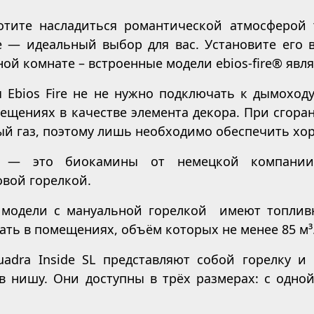
отите насладиться романтической атмосферой 
 — идеальный выбор для вас. Установите его в 
ной комнате – встроенные модели ebios-fire® явл
 Ebios Fire не не нужно подключать к дымоходу
щениях в качестве элемента декора. При сгора
ый газ, поэтому лишь необходимо обеспечить х
re — это биокамины от немецкой компании 
вой горелкой.
 модели с мануальной горелкой имеют топлив
ать в помещениях, объём которых не менее 85 м³. 
uadra Inside SL представляют собой горелку и
в нишу. Они доступны в трёх размерах: с одно