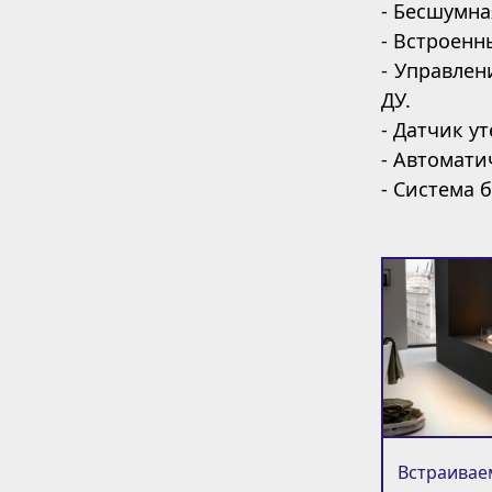
- Бесшумна
- Встроенн
- Управлен
ДУ.
- Датчик у
- Автомати
- Система 
Встраиваем