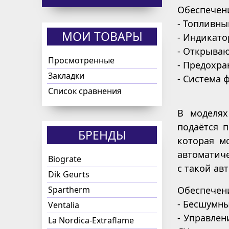
Обеспечен
- Топливны
МОИ ТОВАРЫ
- Индикато
- Открыва
Просмотренные
- Предохра
Закладки
- Система 
Список сравнения
В моделях
подаётся 
БРЕНДЫ
которая м
автоматиче
Biograte
с такой ав
Dik Geurts
Spartherm
Обеспечен
- Бесшумны
Ventalia
- Управлен
La Nordica-Extraflame