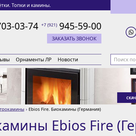
тки. Топки и камины.
703-03-74
945-59-00
+7 (921)
ЗАКАЗАТЬ ЗВОНОК
зывы
Орнаменты ЛР
Новости
СКАЧ
ктрокамины
Ebios Fire. Биокамины (Германия)
амины Ebios Fire (Г