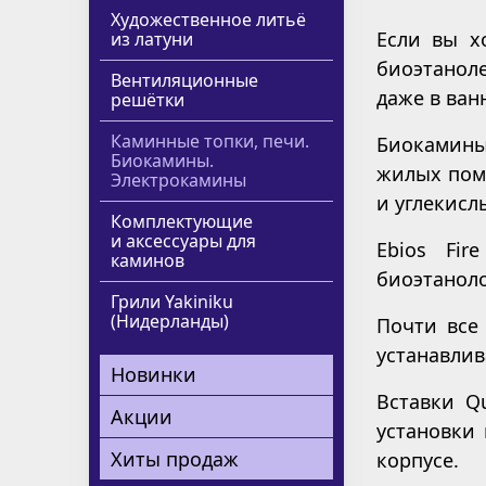
Художественное литьё
Если вы х
из латуни
биоэтаноле
Вентиляционные
даже в ван
решётки
Каминные топки, печи.
Биокамины
Биокамины.
жилых поме
Электрокамины
и углекисл
Комплектующие
и аксессуары для
Ebios Fi
каминов
биоэтаноло
Грили Yakiniku
(Нидерланды)
Почти все
устанавлив
Новинки
Вставки Q
Акции
установки 
Хиты продаж
корпусе.