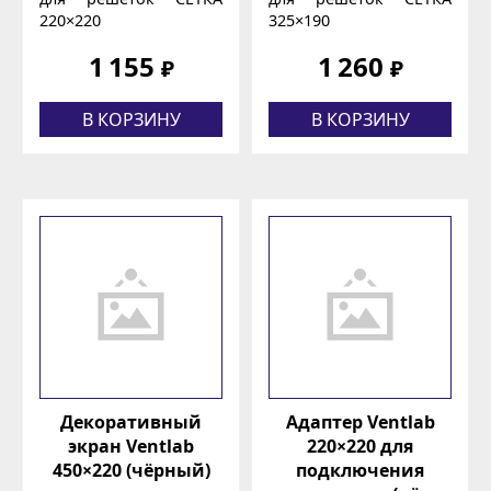
220×220
325×190
1 155
1 260
₽
₽
В КОРЗИНУ
В КОРЗИНУ
Декоративный
Адаптер Ventlab
экран Ventlab
220×220 для
450×220 (чёрный)
подключения